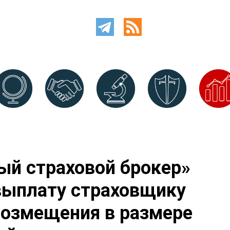
й страховой брокер»
 выплату страховщику
возмещения в размере