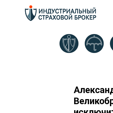
Александ
Великобр
исключит