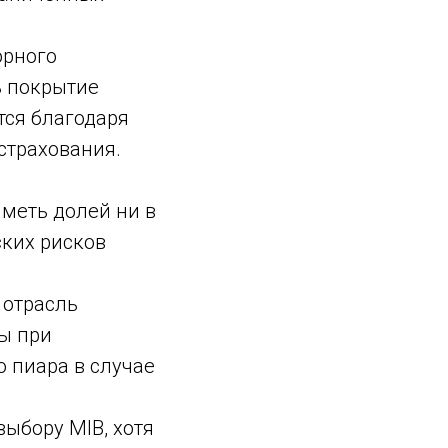
орного
ь покрытие
тся благодаря
страхования.
иметь долей ни в
ских рисков
 отрасль
ы при
о пиара в случае
выбору MIB, хотя