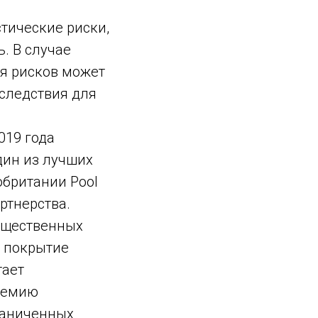
тические риски,
. В случае
ия рисков может
оследствия для
019 года
дин из лучших
обритании Pool
ртнерства.
ущественных
а покрытие
тает
премию
раниченных