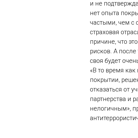
и не подтвержда
нет опыта покры
частыми, чем с 
страховая отрас
причине, что эт
рисков. А после
своя будет очен
«В то время как
покрытии, реше
отказаться от уч
партнерства и р
нелогичным», п
антитеррористич