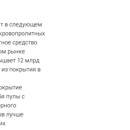
ат в следующем
 кровопролитных
ное средство.
ном рынке
ышает 12 млрд
 из покрытия в
покрытие
бя пулы с
орного
ков лучше
их