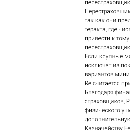
перестраховщико
Перестраховщик
так как они пре
теракта, где чи
привести к тому
перестраховщик
Если крупные м
исключат из пок
вариантов мини
Re считается пр
Благодаря фина
страховщиков, P
физического уще
дополнительную
Казначейству Е