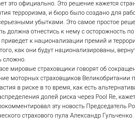
ет это официально. Это решение кажется стра
тия терроризма, и бюро было создано для раб
серьезными убытками. Это самое простое реше
ль должна отнестись к нему с осторожность по
о приведет к национализации премий и террор
 того, как они будут национализированы, верну
ь сложно.
 все мировые страховщики говорят об сокраще
ние моторных страховщиков Великобритании 
астия в риске в то время, как есть альтернатив
аспределения долей риска через Pool Re, каже
рокомментировал эту новость Председатель Р
еского страхового пула Александр Гульченко.