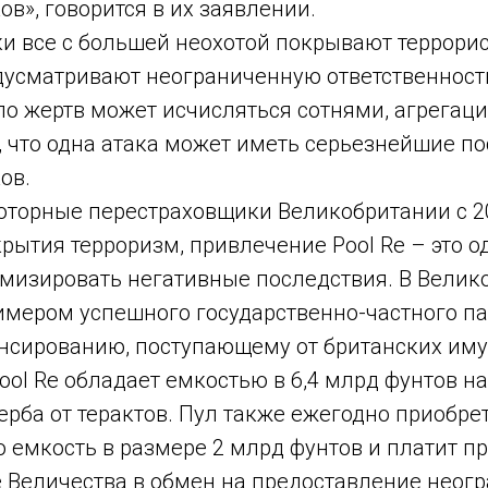
в», говорится в их заявлении.
и все с большей неохотой покрывают террорис
дусматривают неограниченную ответственность
сло жертв может исчисляться сотнями, агрегац
, что одна атака может иметь серьезнейшие п
ов.
оторные перестраховщики Великобритании с 2
рытия терроризм, привлечение Pool Re – это о
мизировать негативные последствия. В Велик
имером успешного государственно-частного па
нсированию, поступающему от британских им
ool Re обладает емкостью в 6,4 млрд фунтов н
рба от терактов. Пул также ежегодно приобре
 емкость в размере 2 млрд фунтов и платит 
е Величества в обмен на предоставление неог