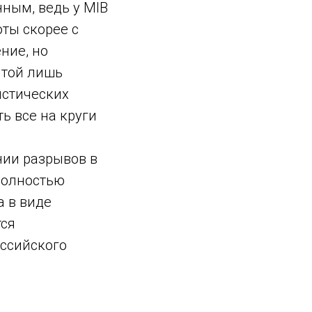
нным, ведь у MIB
оты скорее с
ние, но
 той лишь
истических
ть все на круги
нии разрывов в
полностью
а в виде
тся
оссийского